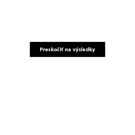
Preskočiť na výsledky
Tiráž
Právne informácie
Oznámenie o ochrane osobných údajov
Pravidlá používania súborov cookie