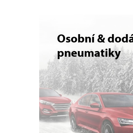
Osobní & dod
pneumatiky