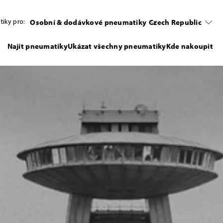
Osobní & dodávkové pneumatiky
Czech Republic
iky pro:
Najít pneumatiky
Ukázat všechny pneumatiky
Kde nakoupit