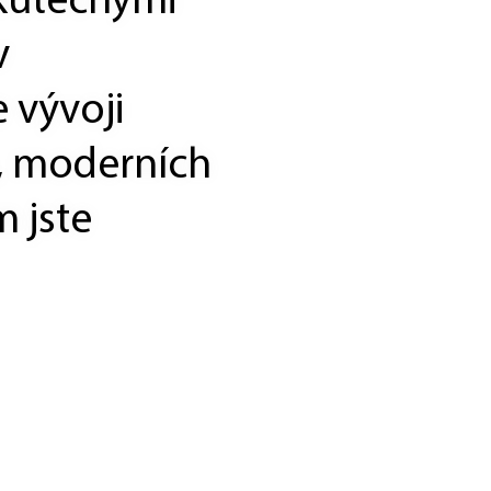
kutečnými
v
 vývoji
, moderních
 jste