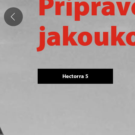
Přehle
produk
Ukaž pneumatiky