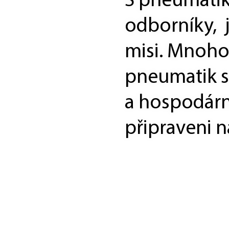
S pneumatik
odborníky, j
misi. Mnoho
pneumatik s
a hospodárn
připraveni n