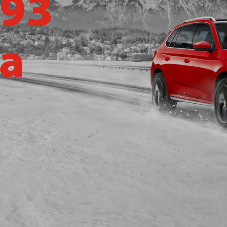
 93
ca