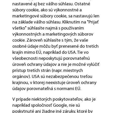
nastavené aj bez vášho súhlasu. Ostatné
súbory cookie, ako sú výkonnostné a
marketingové súbory cookie, sa nastavujú len
na základe vášho súhlasu. Kliknutím na "Prijať
všetko" súhlasíte najmä s používaním
výkonnostných a marketingových súborov
cookie. Zároveň súhlasíte s tým, že vaše
osobné údaje môžu byť prenesené do tretích
krajín mimo EÚ, napríklad do USA. Tie vo
všeobecnosti neposkytujú porovnateľnú
úroveň ochrany údajov a nie je možné vylúčiť
prístup tretích strán (napr. miestnych
orgánov). USA sú nezabezpečenou treťou
krajinou, v ktorej neexistuje úroveň ochrany
údajov porovnateľná s normami EÚ.
V prípade niektorých poskytovateľov, ako je
napríklad spoločnosť Google, nie sú
poskytnuté ani žiadne iné záruky, ktoré by