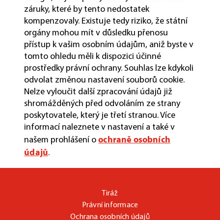
záruky, které by tento nedostatek
kompenzovaly. Existuje tedy riziko, že státní
orgány mohou mít v důsledku přenosu
přístup k vašim osobním údajům, aniž byste v
tomto ohledu měli k dispozici účinné
prostředky právní ochrany. Souhlas lze kdykoli
odvolat změnou nastavení souborů cookie.
Nelze vyloučit další zpracování údajů již
shromážděných před odvoláním ze strany
poskytovatele, který je třetí stranou. Více
informací naleznete v nastavení a také v
ochraně osobních
našem prohlášení o
údajů
.
Tiráž
Právní informace
Ochrana osobních údajů