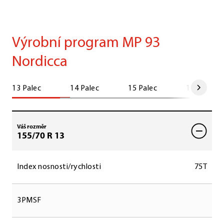
Výrobní program MP 93
Nordicca
13 Palec
14 Palec
15 Palec
16 Palec
Váš rozměr
155/70 R 13
Index nosnosti/rychlosti
75T
3PMSF