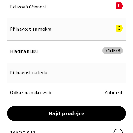
E
Palivová účinnost
C
Přilnavost za mokra
71
dB/B
Hladina hluku
Přilnavost na ledu
Odkaz na mikroweb
Zobrazit
Najít prodejce