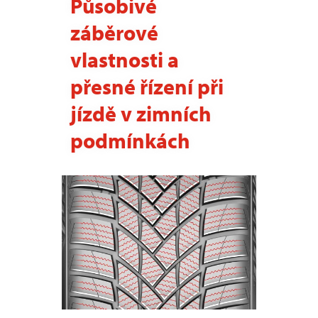
Působivé
záběrové
vlastnosti a
přesné řízení při
jízdě v zimních
podmínkách