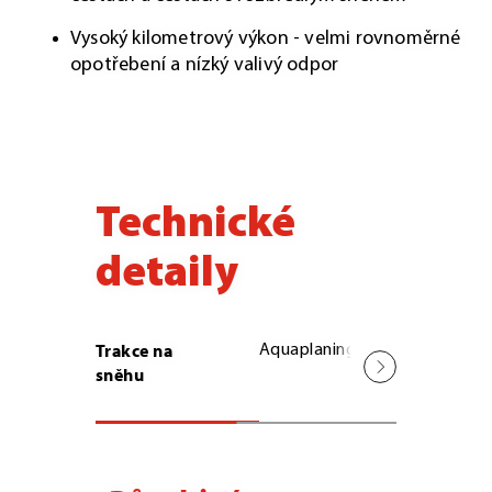
Vysoký kilometrový výkon - velmi rovnoměrné
opotřebení a nízký valivý odpor
Technické
detaily
Trakce na
Aquaplaning
Vysoký
sněhu
kilometr
výkon