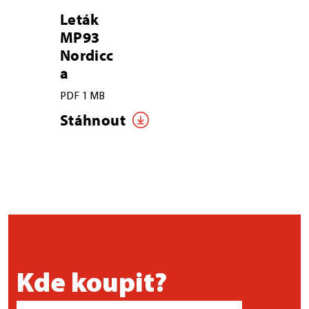
Leták
MP93
Nordicc
a
PDF 1 MB
Stáhnout
Kde koupit?