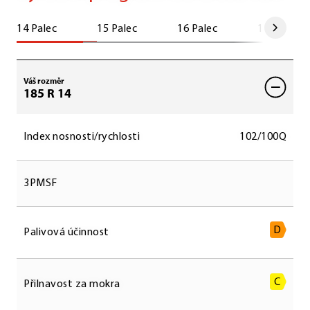
14 Palec
15 Palec
16 Palec
17 Palec
Váš rozměr
185 R 14
Index nosnosti/rychlosti
102/100Q
3PMSF
D
Palivová účinnost
C
Přilnavost za mokra