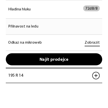
72
dB/B
Hladina hluku
Přilnavost na ledu
Odkaz na mikroweb
Zobrazit
Najít prodejce
195 R 14