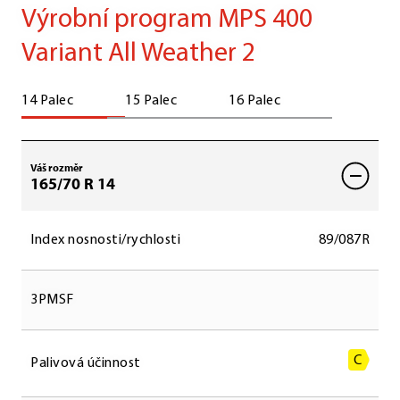
Výrobní program MPS 400
Variant All Weather 2
14 Palec
15 Palec
16 Palec
Váš rozměr
165/70 R 14
Index nosnosti/rychlosti
89/087R
3PMSF
C
Palivová účinnost