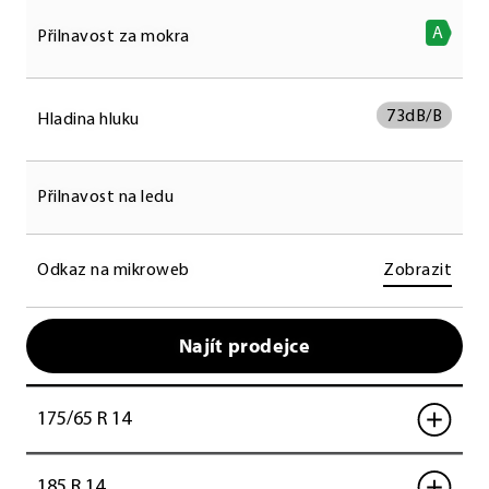
A
Přilnavost za mokra
73
dB/B
Hladina hluku
Přilnavost na ledu
Odkaz na mikroweb
Zobrazit
Najít prodejce
175/65 R 14
185 R 14