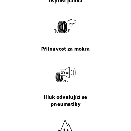
Úspora paliva
Přilnavost za mokra
Hluk odvalující se
pneumatiky