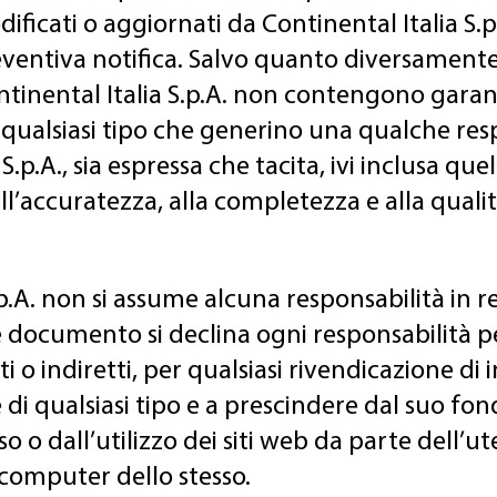
ficati o aggiornati da Continental Italia S.p.
ntiva notifica. Salvo quanto diversamente 
Continental Italia S.p.A. non contengono gara
i qualsiasi tipo che generino una qualche res
 S.p.A., sia espressa che tacita, ivi inclusa qu
 all’accuratezza, alla completezza e alla qual
p.A. non si assume alcuna responsabilità in rel
 documento si declina ogni responsabilità pe
i o indiretti, per qualsiasi rivendicazione di
i qualsiasi tipo e a prescindere dal suo fo
so o dall’utilizzo dei siti web da parte dell’
l computer dello stesso.