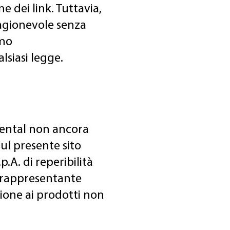
e dei link. Tuttavia,
ragionevole senza
emo
lsiasi legge.
nental non ancora
sul presente sito
.A. di reperibilità
 o rappresentante
zione ai prodotti non