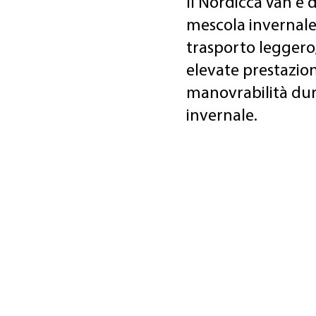
Il Nordicca Van è 
mescola invernale
trasporto leggero;
elevate prestazion
manovrabilità dur
invernale.