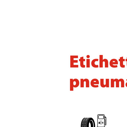
Etichet
pneuma