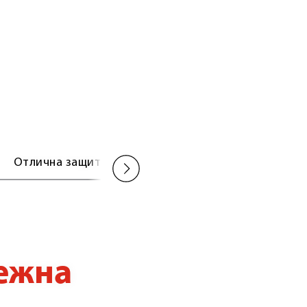
Отлична защита срещу аквапланинг
ежна