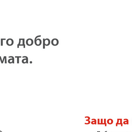
го добро
мата.
Защо да 