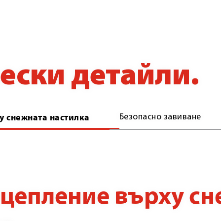
ески детайли.
у снежната настилка
Безопасно завиване
сцепление върху сн