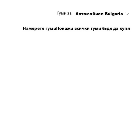
Автомобили
Bulgaria
Гуми за:
Намерете гуми
Покажи всички гуми
Къде да купя