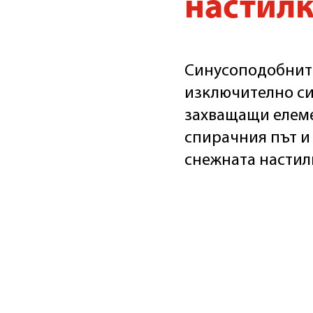
настилк
Синусоподобнит
изключително си
захващащи елем
спирачния път и
снежната настил