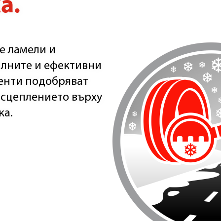
а.
е ламели и
лните и ефективни
енти подобряват
 сцеплението върху
ка.