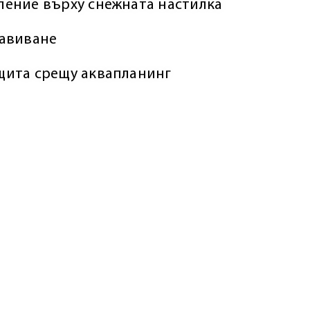
ление върху снежната настилка
завиване
щита срещу аквапланинг