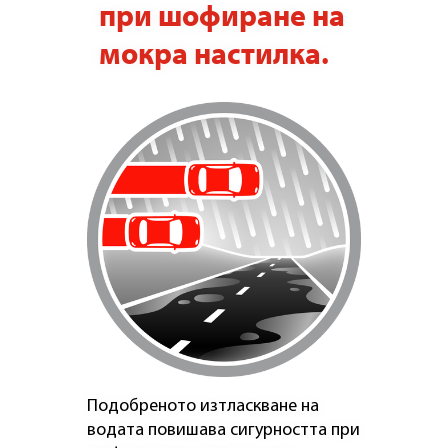
при шофиране на
мокра настилка.
Подобреното изтласкване на
водата повишава сигурността при