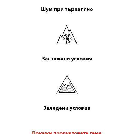
Шум при търкаляне
Заснежени условия
Заледени условия
Покажи продуктовата гама