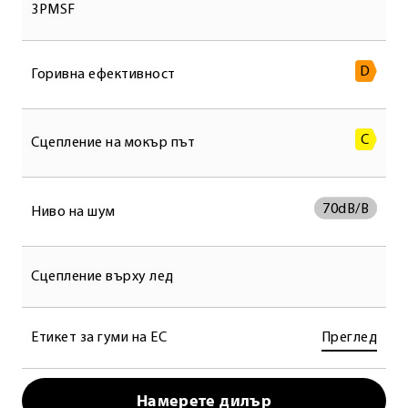
3PMSF
D
Горивна ефективност
C
Сцепление на мокър път
70
dB/B
Ниво на шум
Сцепление върху лед
Етикет за гуми на ЕС
Преглед
Намерете дилър