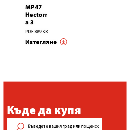
MP47
Hectorr
a 3
PDF 889 KB
Изтегляне
Къде да купя