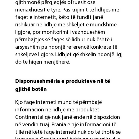
gjithmonë përgjegjës ofruesit ose
menaxhuesit e tyre. Pas krijimit të lidhjes me
faqet e internetit, këto të fundit janë
rishikuar në lidhje me shkeljet e mundshme
ligjore, por monitorimi i vazhdueshëm i
përmbajtjes së faqes së lidhur nuk është i
arsyeshëm pa ndonjë referencë konkrete të
shkeljeve ligjore. Lidhjet që shkelin ndonjë ligj
do të hiqen menjëherë.
Disponueshmëria e produkteve në të
gjithë botën
Kjo faqe interneti mund të përmbajë
informacion në lidhje me produktet
Continental që nuk janë ende në dispozicion
në vendin tuaj. Prania e një informacioni të
tillë në këtë faqe interneti nuk do të thotë se