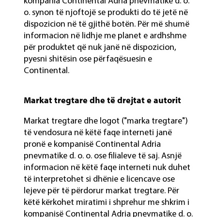
kompania Continental Adria pnevmatike d. o.
o. synon të njoftojë se produkti do të jetë në
dispozicion në të gjithë botën. Për më shumë
informacion në lidhje me planet e ardhshme
për produktet që nuk janë në dispozicion,
pyesni shitësin ose përfaqësuesin e
Continental.
Markat tregtare dhe të drejtat e autorit
Markat tregtare dhe logot ("marka tregtare")
të vendosura në këtë faqe interneti janë
pronë e kompanisë Continental Adria
pnevmatike d. o. o. ose filialeve të saj. Asnjë
informacion në këtë faqe interneti nuk duhet
të interpretohet si dhënie e licencave ose
lejeve për të përdorur markat tregtare. Për
këtë kërkohet miratimi i shprehur me shkrim i
kompanisë Continental Adria pnevmatike d. o.