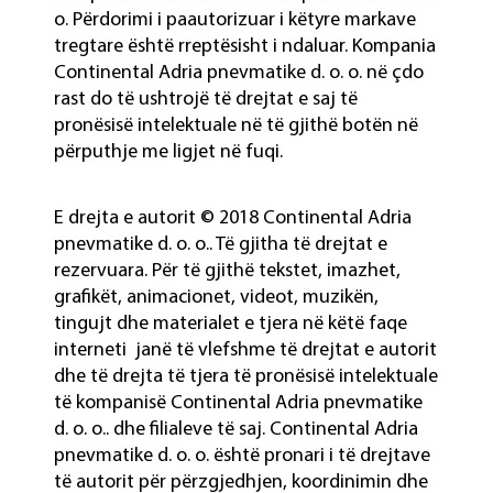
o. Përdorimi i paautorizuar i këtyre markave
tregtare është rreptësisht i ndaluar. Kompania
Continental Adria pnevmatike d. o. o. në çdo
rast do të ushtrojë të drejtat e saj të
pronësisë intelektuale në të gjithë botën në
përputhje me ligjet në fuqi.
E drejta e autorit © 2018 Continental Adria
pnevmatike d. o. o.. Të gjitha të drejtat e
rezervuara. Për të gjithë tekstet, imazhet,
grafikët, animacionet, videot, muzikën,
tingujt dhe materialet e tjera në këtë faqe
interneti janë të vlefshme të drejtat e autorit
dhe të drejta të tjera të pronësisë intelektuale
të kompanisë Continental Adria pnevmatike
d. o. o.. dhe filialeve të saj. Continental Adria
pnevmatike d. o. o. është pronari i të drejtave
të autorit për përzgjedhjen, koordinimin dhe