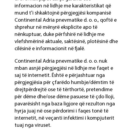
informacion në lidhje me karakteristikat që
mund t'i shkaktojnë përgjegjësi kompanisë
Continental Adria pnevmatike d. o. o., qoftë e
shprehur në mënyrë eksplicite apo të
nënkuptuar, duke përfshirë në lidhje me
vlefshmërinë aktuale, saktësinë, plotësinë dhe
cilësinë e informacionit në fjalë.
Continental Adria pnevmatike d. o. o. nuk
mban asnjë përgjegjësi në lidhje me faqet e
saj të internetit. Është e përjashtuar nga
përgjegjësia për çfarëdo humbje/dëmtim të
drejtpërdrejtë ose të tërthortë, pretendime
për dëme dhe/ose dëme pasuese të çdo lloji,
pavarësisht nga baza ligjore që rezulton nga
hyrja juaj në ose përdorimi i faqes tonë të
internetit, në veçanti infektimi i kompjuterit
tuaj nga viruset.