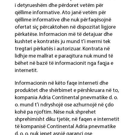
i detyrueshëm dhe përdoret vetëm për
qëllime informative. Ato janë vetëm për
qëllime informative dhe nuk përfaqësojnë
ofertat siç përcaktohen në dispozitat ligjore
përkatëse. Informacion më të detajuar dhe
kushtet e kontratës ju mund t'i merrni tek
tregtari përkatës i autorizuar. Kontrata në
lidhje me mallrat e paraqitura nuk mund të
bëhet në bazë të informacionit nga faqja e
internetit.
Informacionin në këto faqe interneti dhe
produktet dhe shërbimet e përshkruara në to,
kompania Adria Continental pnevmatike d. o.
o. mund t'i ndryshojë ose azhurnojë në çdo
kohë pa njoftim. Nëse nuk shprehet
shprehimisht diku tjetër, në faqen e internetit
të kompanisë Continental Adria pnevmatike
d. o. o. nuk jepet asnjë garanci ose