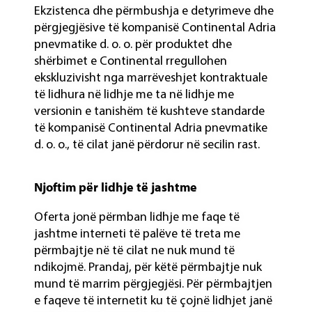
Ekzistenca dhe përmbushja e detyrimeve dhe
përgjegjësive të kompanisë Continental Adria
pnevmatike d. o. o. për produktet dhe
shërbimet e Continental rregullohen
ekskluzivisht nga marrëveshjet kontraktuale
të lidhura në lidhje me ta në lidhje me
versionin e tanishëm të kushteve standarde
të kompanisë Continental Adria pnevmatike
d. o. o., të cilat janë përdorur në secilin rast.
Njoftim për lidhje të jashtme
Oferta jonë përmban lidhje me faqe të
jashtme interneti të palëve të treta me
përmbajtje në të cilat ne nuk mund të
ndikojmë. Prandaj, për këtë përmbajtje nuk
mund të marrim përgjegjësi. Për përmbajtjen
e faqeve të internetit ku të çojnë lidhjet janë