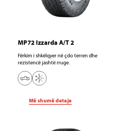
MP72 Izzarda A/T 2
Fërkim i shkëlqyer në çdo terren dhe
rezistencë jashtë rruge.
Më shumë detaje