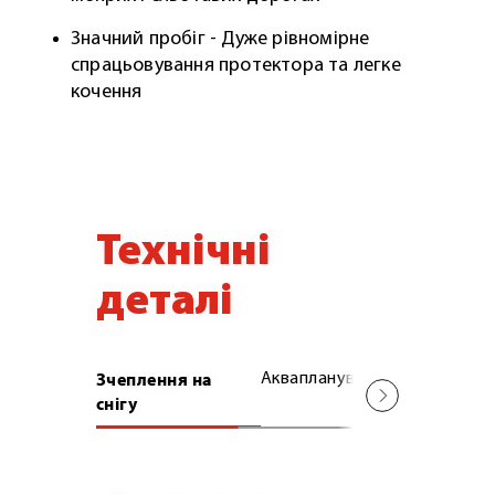
Значний пробіг - Дуже рівномірне
спрацьовування протектора та легке
кочення
Технічні
деталі
Зчеплення на
Аквапланування
Високий 
снігу