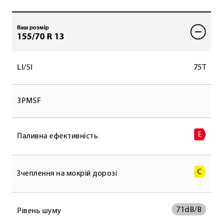
Ваш розмір
155/70 R 13
LI/SI
75T
3PMSF
E
Паливна ефективність
C
Зчеплення на мокрій дорозі
71
dB/B
Рівень шуму