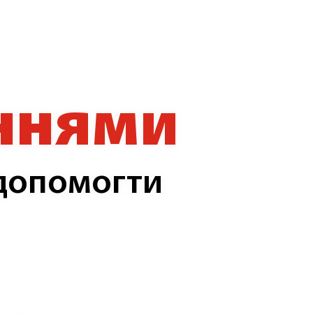
аннями
 допомогти