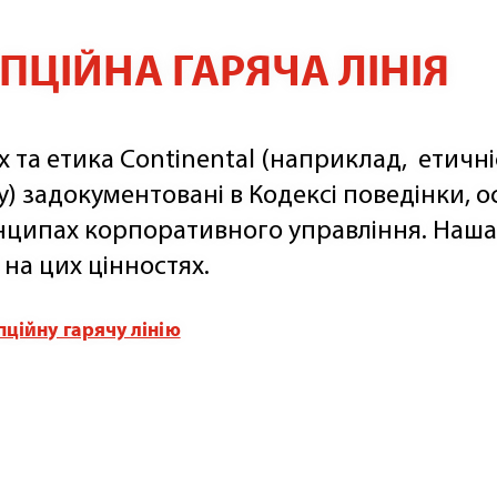
ЦІЙНА ГАРЯЧА ЛІНІЯ
та етика Сontinental (наприклад, етичніс
) задокументовані в Кодексі поведінки, 
нципах корпоративного управління. Наш
 на цих цінностях.
ційну гарячу лінію