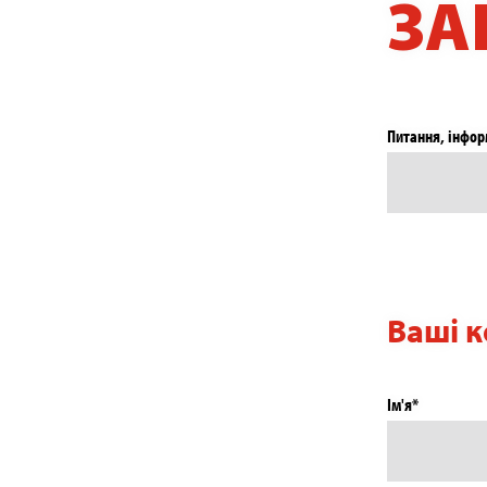
ЗА
Питання, інфор
Ваші к
Ім'я*