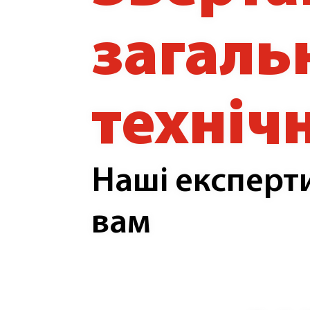
загаль
техніч
Наші експерт
вам