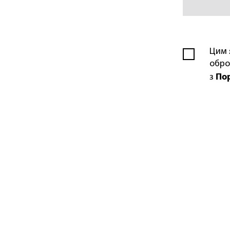
Цим 
обро
По
з