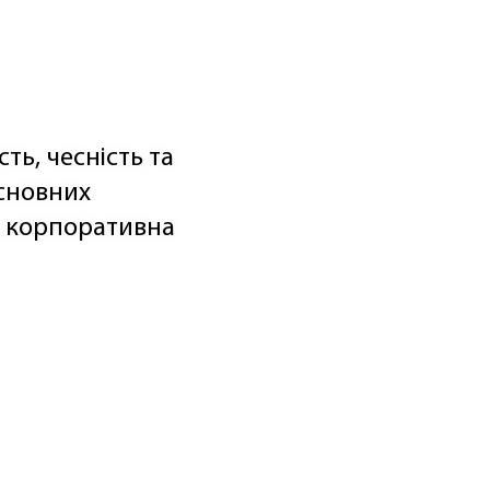
ть, чесність та
основних
а корпоративна