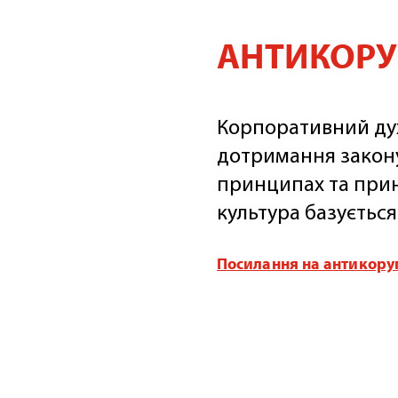
АНТИКОРУП
Корпоративний дух 
дотримання закону
принципах та при
культура базується
Посилання на антикоруп