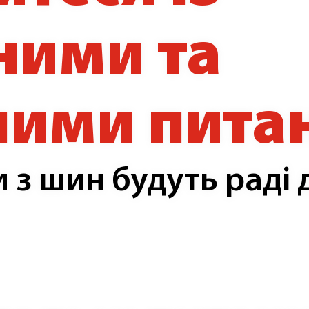
ними та
ними пит
и з шин будуть раді