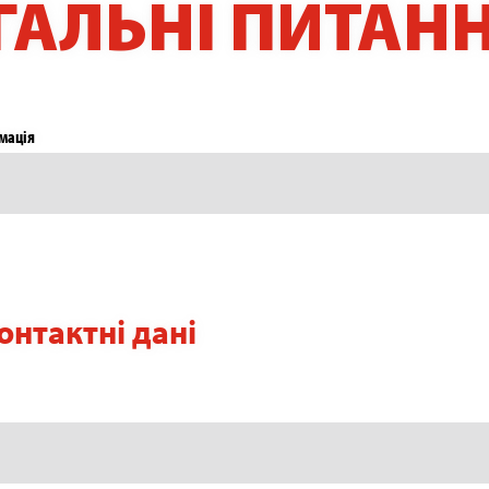
ГАЛЬНІ ПИТАН
мація
онтактні дані