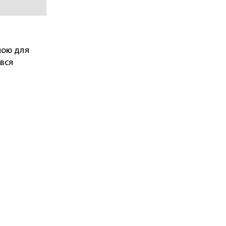
ною для
ився