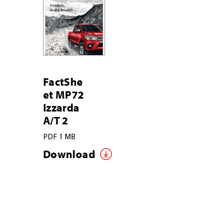
FactShe
et MP72
Izzarda
A/T 2
PDF 1 MB
Download