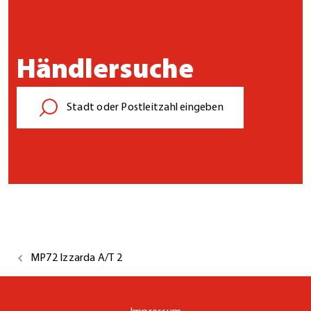
Händlersuche
MP72 Izzarda A/T 2