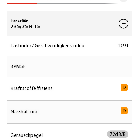
Ihre Größe
235/75 R 15
Lastindex/ Geschwindigkeitsindex
109T
3PMSF
D
Kraftstoffeffizienz
D
Nasshaftung
72
dB/B
Geräuschpegel