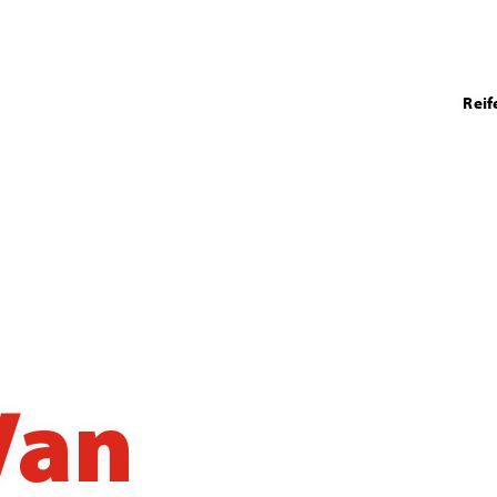
Reif
Van