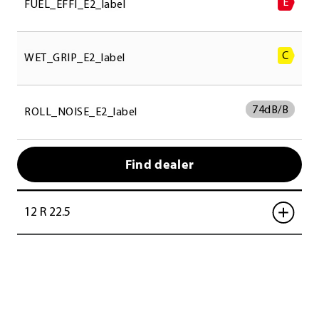
E
FUEL_EFFI_E2_label
C
WET_GRIP_E2_label
74
dB/B
ROLL_NOISE_E2_label
Find dealer
12 R 22.5