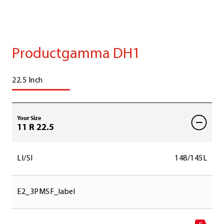
Productgamma DH1
22.5 Inch
Your Size
11 R 22.5
LI/SI
148/145L
E2_3PMSF_label